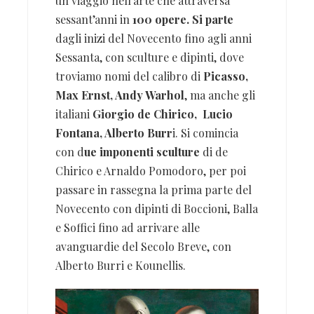
un viaggio nell’arte che attraversa
sessant’anni in
100 opere. Si parte
dagli inizi del Novecento fino agli anni
Sessanta, con sculture e dipinti, dove
troviamo nomi del calibro di
Picasso,
Max Ernst, Andy Warhol
, ma anche gli
italiani
Giorgio de Chirico, Lucio
Fontana, Alberto Burr
i. Si comincia
con d
ue imponenti sculture
di de
Chirico e Arnaldo Pomodoro, per poi
passare in rassegna la prima parte del
Novecento con dipinti di Boccioni, Balla
e Soffici fino ad arrivare alle
avanguardie del Secolo Breve, con
Alberto Burri e Kounellis.